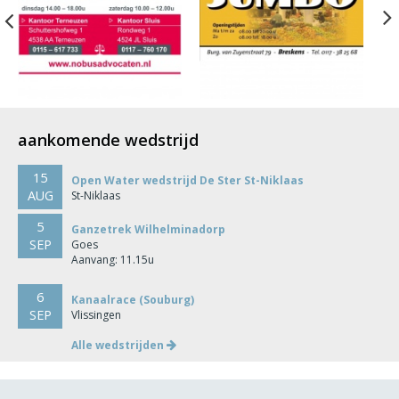
Previous
aankomende wedstrijd
15
Open Water wedstrijd De Ster St-Niklaas
AUG
St-Niklaas
5
Ganzetrek Wilhelminadorp
SEP
Goes
Aanvang: 11.15u
6
Kanaalrace (Souburg)
SEP
Vlissingen
Alle wedstrijden