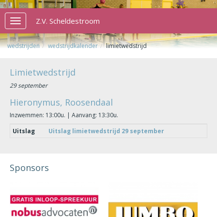
Z.V. Scheldestroom
Toggle
navigation
wedstrijden
wedstrijdkalender
limietwedstrijd
Limietwedstrijd
29 september
Hieronymus, Roosendaal
Inzwemmen: 13:00u. | Aanvang: 13:30u.
Uitslag
Uitslag limietwedstrijd 29 september
Sponsors