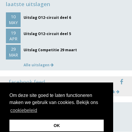
laatste uitslagen
10
Uitslag O12-circuit deel 6
MAY
19
Uitslag O12-circuit deel 5
APR
29
Uitslag Competitie 29 maart
MAR
Alle uitslagen
facebook feed
Meer op facebook
Om deze site goed te laten functioneren
maken we gebruik van cookies. Bekijk ons
cookiebeleid
volg ons op
OK