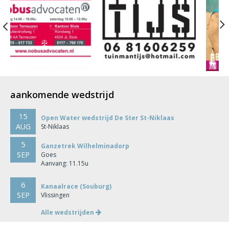
Previous
aankomende wedstrijd
15
Open Water wedstrijd De Ster St-Niklaas
AUG
St-Niklaas
5
Ganzetrek Wilhelminadorp
SEP
Goes
Aanvang: 11.15u
6
Kanaalrace (Souburg)
SEP
Vlissingen
Alle wedstrijden