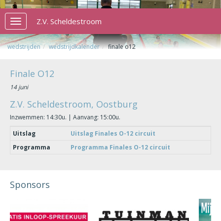
Z.V. Scheldestroom
Toggle
navigation
wedstrijden
wedstrijdkalender
finale o12
Finale O12
14 juni
Z.V. Scheldestroom, Oostburg
Inzwemmen: 14:30u. | Aanvang: 15:00u.
Uitslag
Uitslag Finales O-12 circuit
Programma
Programma Finales O-12 circuit
Sponsors