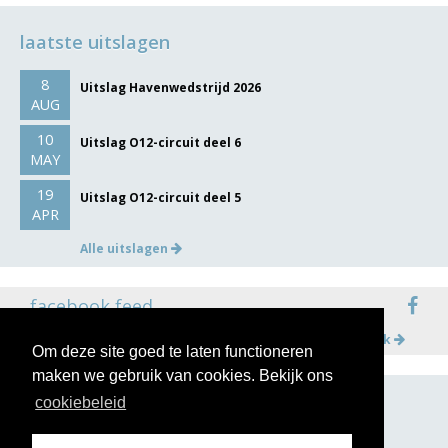
laatste uitslagen
8
Uitslag Havenwedstrijd 2026
AUG
10
Uitslag O12-circuit deel 6
MAY
19
Uitslag O12-circuit deel 5
APR
Alle uitslagen
facebook feed
Meer op facebook
Om deze site goed te laten functioneren
maken we gebruik van cookies. Bekijk ons
cookiebeleid
volg ons op