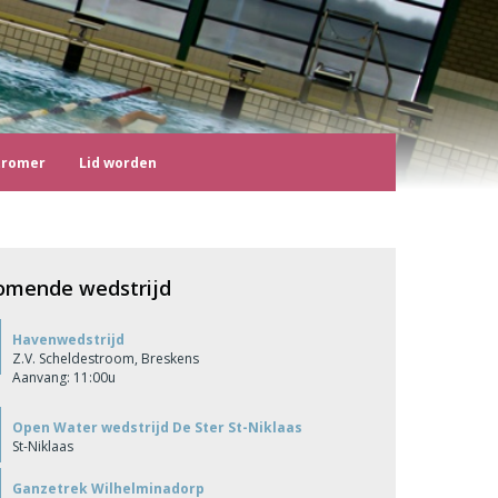
tromer
Lid worden
omende wedstrijd
Havenwedstrijd
Z.V. Scheldestroom, Breskens
Aanvang: 11:00u
Open Water wedstrijd De Ster St-Niklaas
St-Niklaas
Ganzetrek Wilhelminadorp