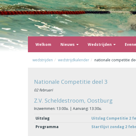
Welkom
Nieuws
Wedstrijden
Even
wedstrijden
wedstrijdkalender
nationale competitie de
Nationale Competitie deel 3
02 februari
Z.V. Scheldestroom, Oostburg
Inzwemmen: 13:00u. | Aanvang: 13:30u.
Uitslag
Uitslag Competitie 2 f
Programma
Startlijst zondag 2 feb