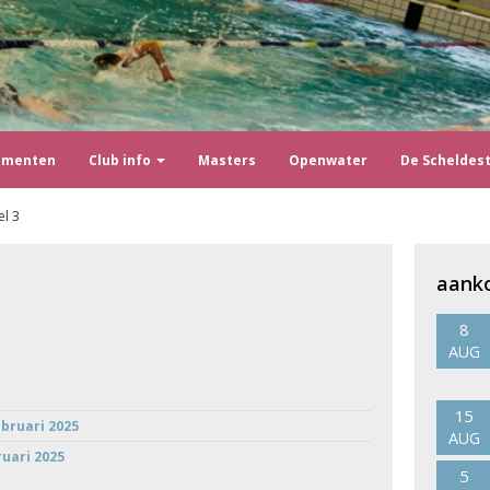
ementen
Club info
Masters
Openwater
De Scheldes
el 3
aank
8
AUG
15
ebruari 2025
AUG
ruari 2025
5