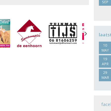
SEP
Next
laats
10
MAY
19
APR
29
MAR
face