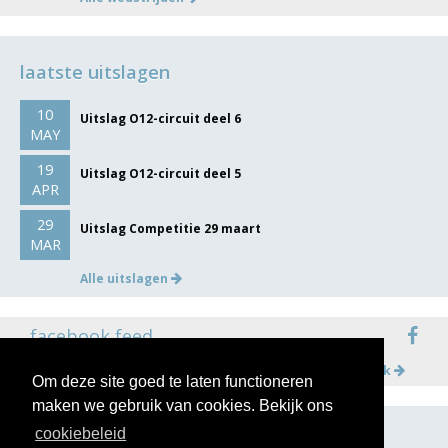
laatste uitslagen
10
Uitslag O12-circuit deel 6
MAY
19
Uitslag O12-circuit deel 5
APR
29
Uitslag Competitie 29 maart
MAR
Alle uitslagen
facebook feed
Meer op facebook
Om deze site goed te laten functioneren
maken we gebruik van cookies. Bekijk ons
cookiebeleid
volg ons op