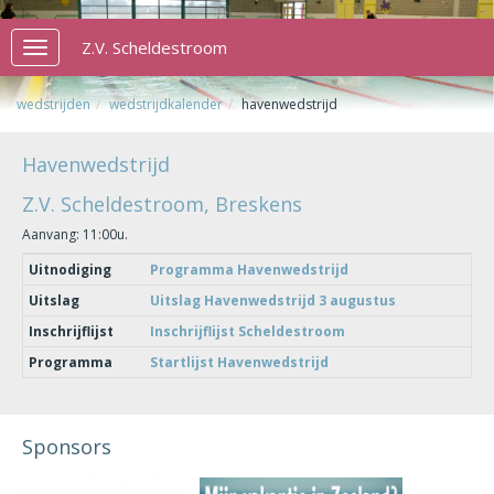
Z.V. Scheldestroom
Toggle
navigation
wedstrijden
wedstrijdkalender
havenwedstrijd
Havenwedstrijd
Z.V. Scheldestroom, Breskens
Aanvang: 11:00u.
Uitnodiging
Programma Havenwedstrijd
Uitslag
Uitslag Havenwedstrijd 3 augustus
Inschrijflijst
Inschrijflijst Scheldestroom
Programma
Startlijst Havenwedstrijd
Sponsors