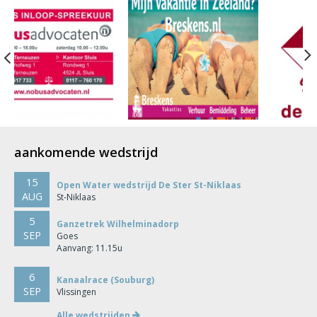
Previous
aankomende wedstrijd
15
Open Water wedstrijd De Ster St-Niklaas
AUG
St-Niklaas
5
Ganzetrek Wilhelminadorp
SEP
Goes
Aanvang: 11.15u
6
Kanaalrace (Souburg)
SEP
Vlissingen
Alle wedstrijden