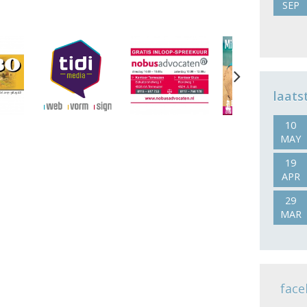
SEP
Next
laats
10
MAY
19
APR
29
MAR
face