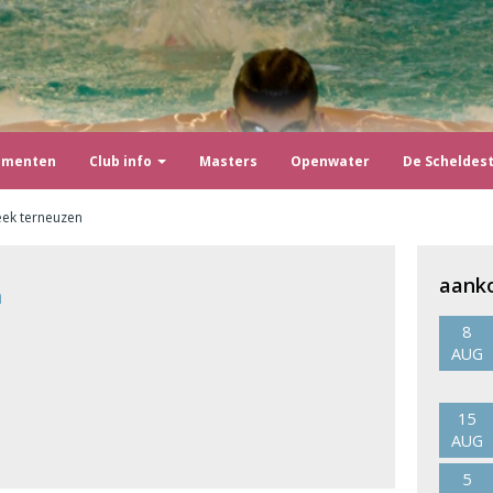
ementen
Club info
Masters
Openwater
De Scheldes
eek terneuzen
aank
n
8
AUG
15
AUG
5