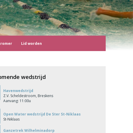
tromer
Lid worden
omende wedstrijd
Havenwedstrijd
Z.V. Scheldestroom, Breskens
Aanvang: 11:00u
Open Water wedstrijd De Ster St-Niklaas
St-Niklaas
Ganzetrek Wilhelminadorp