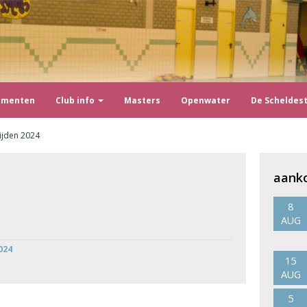
ementen
Club info
Masters
Openwater
De Scheldes
ijden 2024
aank
8
AUG
024
15
AUG
5