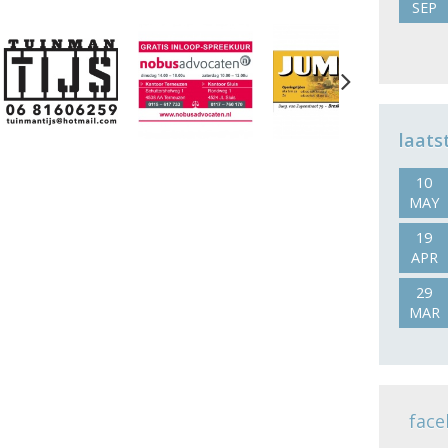
SEP
Next
laats
10
MAY
19
APR
29
MAR
face