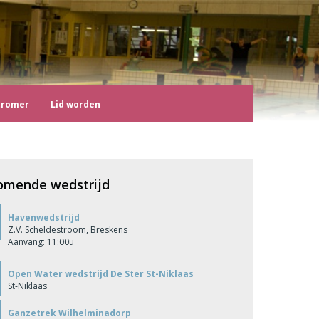
tromer
Lid worden
omende wedstrijd
Havenwedstrijd
Z.V. Scheldestroom, Breskens
Aanvang: 11:00u
Open Water wedstrijd De Ster St-Niklaas
St-Niklaas
Ganzetrek Wilhelminadorp