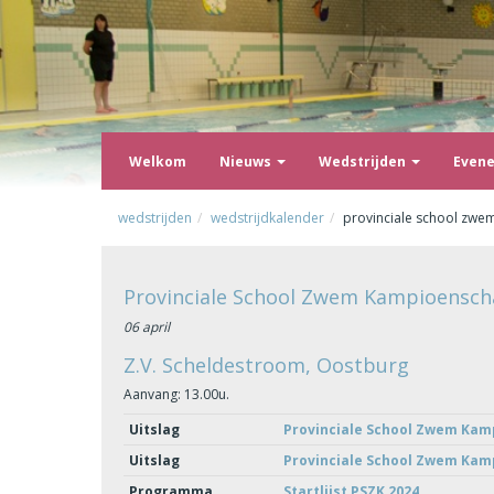
Welkom
Nieuws
Wedstrijden
Even
wedstrijden
wedstrijdkalender
provinciale school zw
Provinciale School Zwem Kampioensc
06 april
Z.V. Scheldestroom, Oostburg
Aanvang: 13.00u.
Uitslag
Provinciale School Zwem Kam
Uitslag
Provinciale School Zwem Kam
Programma
Startlijst PSZK 2024