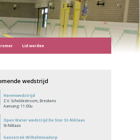
tromer
Lid worden
omende wedstrijd
Havenwedstrijd
Z.V. Scheldestroom, Breskens
Aanvang: 11:00u
Open Water wedstrijd De Ster St-Niklaas
St-Niklaas
Ganzetrek Wilhelminadorp