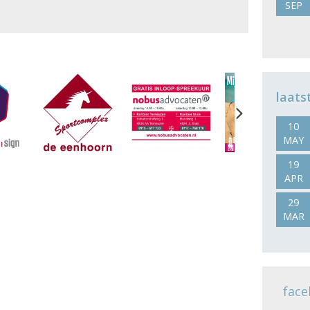
SEP
laats
Next
10
MAY
19
APR
29
MAR
face