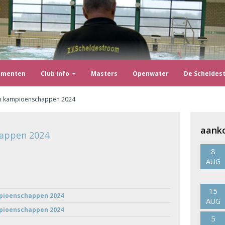
ementen
Club info
Masters
Openwater
De Scheldes
em kampioenschappen 2024
aank
happen 2024
8
AUG
15
pioenschappen 2024
AUG
pioenschappen 2024
5