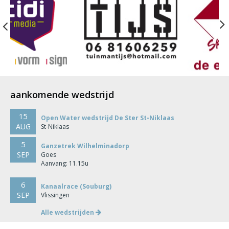
Previous
aankomende wedstrijd
15
Open Water wedstrijd De Ster St-Niklaas
AUG
St-Niklaas
5
Ganzetrek Wilhelminadorp
SEP
Goes
Aanvang: 11.15u
6
Kanaalrace (Souburg)
SEP
Vlissingen
Alle wedstrijden