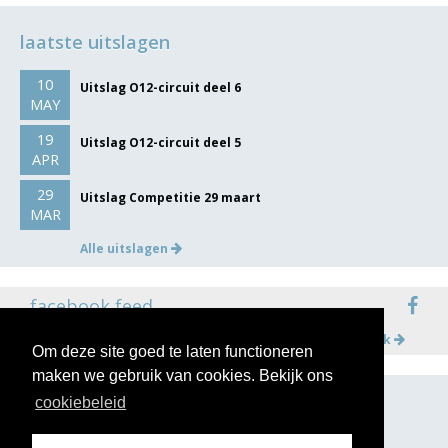
laatste uitslagen
10
Uitslag O12-circuit deel 6
MAY
19
Uitslag O12-circuit deel 5
APR
29
Uitslag Competitie 29 maart
MAR
Alle uitslagen
facebook feed
Meer op facebook
Om deze site goed te laten functioneren
maken we gebruik van cookies. Bekijk ons
cookiebeleid
volg ons op