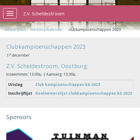
Z.V. Scheldestroom
Toggle
navigation
wedstrijden
wedstrijdkalender
clubkampioenschappen 2023
Clubkampioenschappen 2023
17 december
Z.V. Scheldestroom, Oostburg
Inzwemmen: 13:00u. | Aanvang: 13:30u.
Uitslag
Club kampioenschappen kb 2023
Inschrijflijst
Deelnemerslijst clubkampioenschappen kb 2023
Sponsors