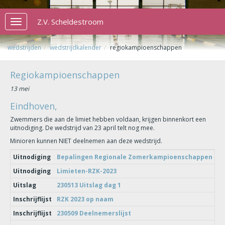
Z.V. Scheldestroom
Toggle
navigation
wedstrijden
wedstrijdkalender
regiokampioenschappen
Regiokampioenschappen
13 mei
Eindhoven,
Zwemmers die aan de limiet hebben voldaan, krijgen binnenkort een
uitnodiging. De wedstrijd van 23 april telt nog mee.
Minioren kunnen NIET deelnemen aan deze wedstrijd.
Uitnodiging
Bepalingen Regionale Zomerkampioenschappen 202
Uitnodiging
Limieten-RZK-2023
Uitslag
230513 Uitslag dag 1
Inschrijflijst
RZK 2023 op naam
Inschrijflijst
230509 Deelnemerslijst