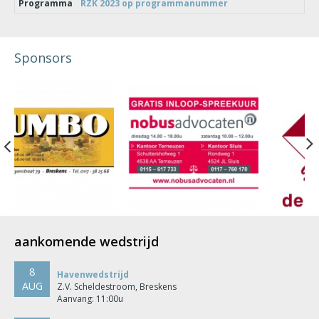
Programma
RZK 2023 op programmanummer
Sponsors
Previous
aankomende wedstrijd
8
Havenwedstrijd
AUG
Z.V. Scheldestroom, Breskens
Aanvang: 11:00u