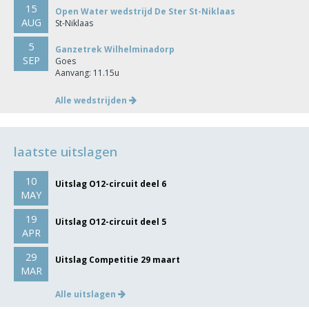
15
Open Water wedstrijd De Ster St-Niklaas
AUG
St-Niklaas
5
Ganzetrek Wilhelminadorp
SEP
Goes
Aanvang: 11.15u
Alle wedstrijden
laatste uitslagen
10
Uitslag O12-circuit deel 6
MAY
19
Uitslag O12-circuit deel 5
APR
29
Uitslag Competitie 29 maart
MAR
Alle uitslagen