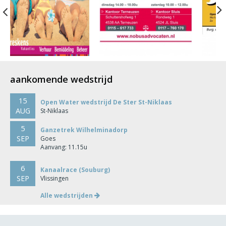
Previous
aankomende wedstrijd
15
Open Water wedstrijd De Ster St-Niklaas
AUG
St-Niklaas
5
Ganzetrek Wilhelminadorp
SEP
Goes
Aanvang: 11.15u
6
Kanaalrace (Souburg)
SEP
Vlissingen
Alle wedstrijden