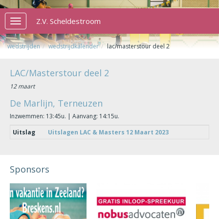
Z.V. Scheldestroom
Toggle
navigation
wedstrijden
wedstrijdkalender
lac/masterstour deel 2
LAC/Masterstour deel 2
12 maart
De Marlijn, Terneuzen
Inzwemmen: 13:45u. | Aanvang: 14:15u.
Uitslag
Uitslagen LAC & Masters 12 Maart 2023
Sponsors