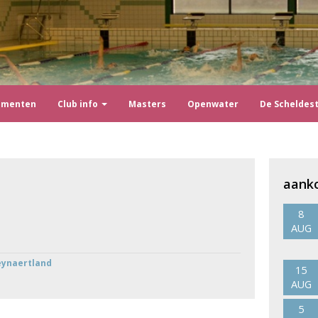
ementen
Club info
Masters
Openwater
De Scheldes
aank
8
AUG
eynaertland
15
AUG
5