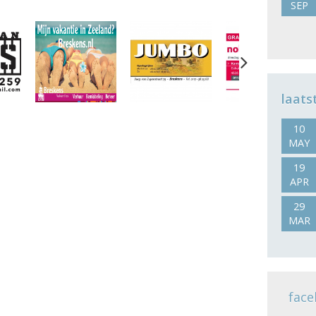
SEP
Next
laats
10
MAY
19
APR
29
MAR
face