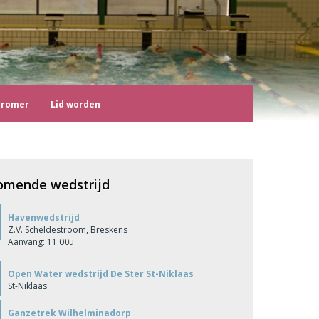
tromer
Lid worden
omende wedstrijd
Havenwedstrijd
Z.V. Scheldestroom, Breskens
Aanvang: 11:00u
Open Water wedstrijd De Ster St-Niklaas
St-Niklaas
Ganzetrek Wilhelminadorp