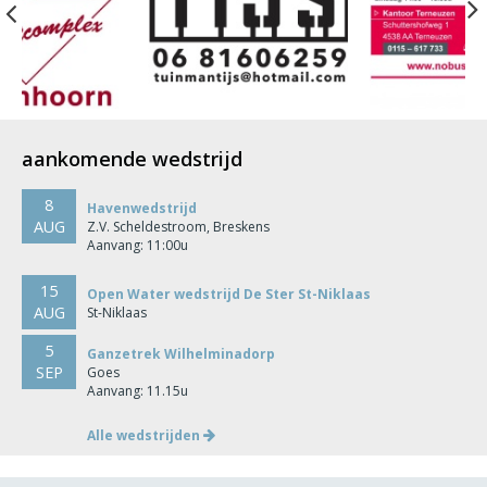
Previous
aankomende wedstrijd
8
Havenwedstrijd
AUG
Z.V. Scheldestroom, Breskens
Aanvang: 11:00u
15
Open Water wedstrijd De Ster St-Niklaas
AUG
St-Niklaas
5
Ganzetrek Wilhelminadorp
SEP
Goes
Aanvang: 11.15u
Alle wedstrijden