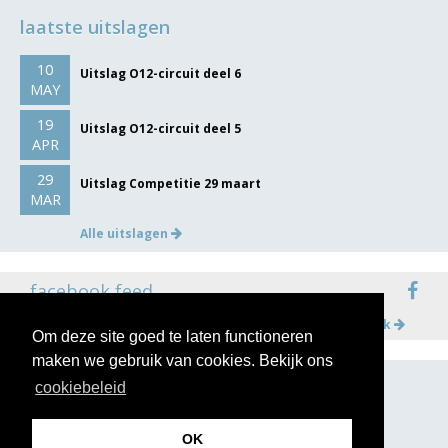
laatste uitslagen
10
Uitslag O12-circuit deel 6
MAY
19
Uitslag O12-circuit deel 5
APR
29
Uitslag Competitie 29 maart
MAR
Alle uitslagen
facebook feed
Meer op facebook
Om deze site goed te laten functioneren
maken we gebruik van cookies. Bekijk ons
cookiebeleid
volg ons op
OK