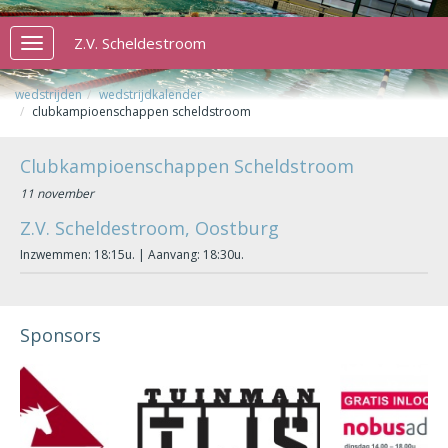
Z.V. Scheldestroom
Toggle
navigation
wedstrijden
wedstrijdkalender
clubkampioenschappen scheldstroom
Clubkampioenschappen Scheldstroom
11 november
Z.V. Scheldestroom, Oostburg
Inzwemmen: 18:15u. | Aanvang: 18:30u.
Sponsors