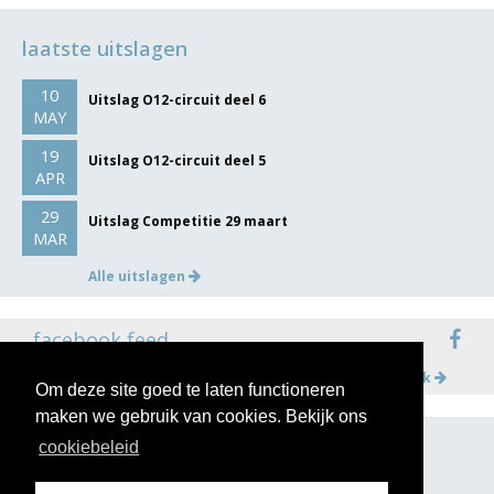
laatste uitslagen
10
Uitslag O12-circuit deel 6
MAY
19
Uitslag O12-circuit deel 5
APR
29
Uitslag Competitie 29 maart
MAR
Alle uitslagen
facebook feed
Meer op facebook
Om deze site goed te laten functioneren
maken we gebruik van cookies. Bekijk ons
cookiebeleid
volg ons op