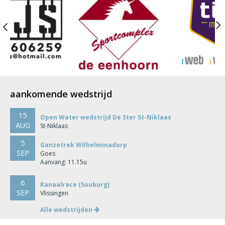
Previous
aankomende wedstrijd
15
Open Water wedstrijd De Ster St-Niklaas
AUG
St-Niklaas
5
Ganzetrek Wilhelminadorp
SEP
Goes
Aanvang: 11.15u
6
Kanaalrace (Souburg)
SEP
Vlissingen
Alle wedstrijden