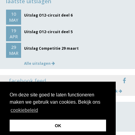
laatste uitslagen
10
Uitslag O12-circuit deel 6
MAY
19
Uitslag O12-circuit deel 5
APR
29
Uitslag Competitie 29 maart
MAR
Alle uitslagen
facebook feed
Meer op facebook
Om deze site goed te laten functioneren
maken we gebruik van cookies. Bekijk ons
cookiebeleid
volg ons op
OK