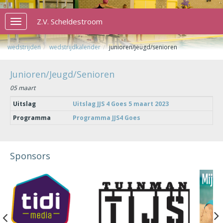
Z.V. Scheldestroom
Toggle
navigation
wedstrijden
wedstrijdkalender
junioren/jeugd/senioren
Junioren/Jeugd/Senioren
05 maart
Uitslag
Uitslag JJS 4 Goes 5 maart 2023
Programma
Programma JJS4 Goes
Sponsors
Previous