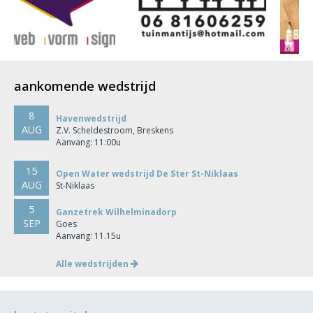
aankomende wedstrijd
8
Havenwedstrijd
AUG
Z.V. Scheldestroom, Breskens
Aanvang: 11:00u
15
Open Water wedstrijd De Ster St-Niklaas
AUG
St-Niklaas
5
Ganzetrek Wilhelminadorp
SEP
Goes
Aanvang: 11.15u
Alle wedstrijden