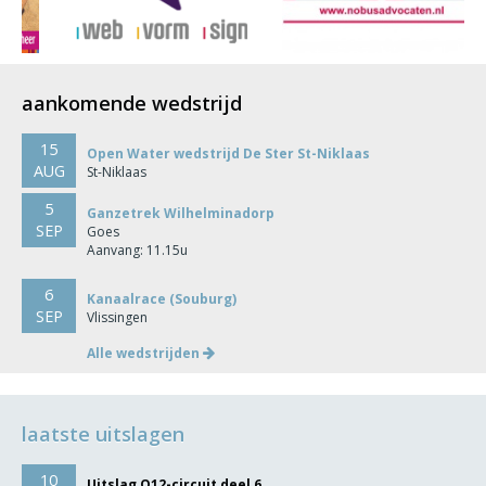
aankomende wedstrijd
15
Open Water wedstrijd De Ster St-Niklaas
AUG
St-Niklaas
5
Ganzetrek Wilhelminadorp
SEP
Goes
Aanvang: 11.15u
6
Kanaalrace (Souburg)
SEP
Vlissingen
Alle wedstrijden
laatste uitslagen
10
Uitslag O12-circuit deel 6