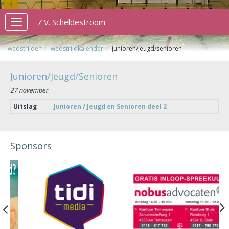
Z.V. Scheldestroom
Toggle
navigation
wedstrijden
wedstrijdkalender
junioren/jeugd/senioren
Junioren/Jeugd/Senioren
27 november
Uitslag
Junioren / Jeugd en Senioren deel 2
Sponsors
Previous