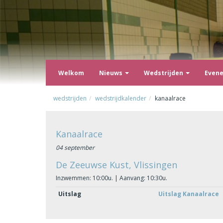
Welkom
Nieuws
Wedstrijden
Even
wedstrijden
wedstrijdkalender
kanaalrace
Kanaalrace
04 september
De Zeeuwse Kust, Vlissingen
Inzwemmen: 10:00u. | Aanvang: 10:30u.
Uitslag
Uitslag Kanaalrace