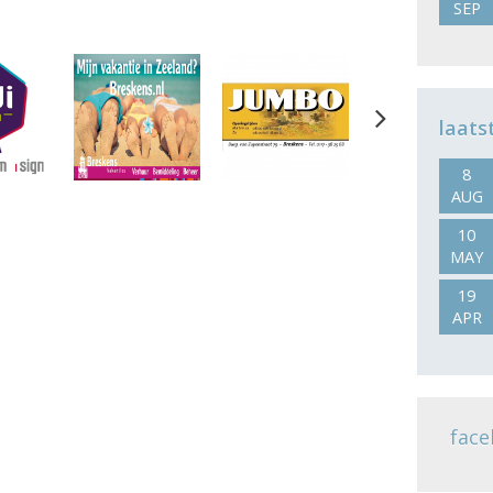
SEP
Next
laats
8
AUG
10
MAY
19
APR
face