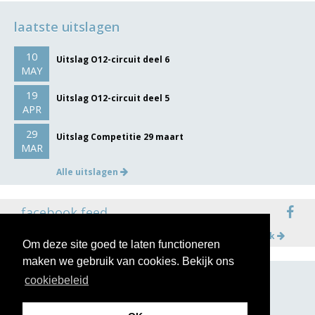
laatste uitslagen
10
Uitslag O12-circuit deel 6
MAY
19
Uitslag O12-circuit deel 5
APR
29
Uitslag Competitie 29 maart
MAR
Alle uitslagen
facebook feed
Meer op facebook
Om deze site goed te laten functioneren
maken we gebruik van cookies. Bekijk ons
cookiebeleid
volg ons op