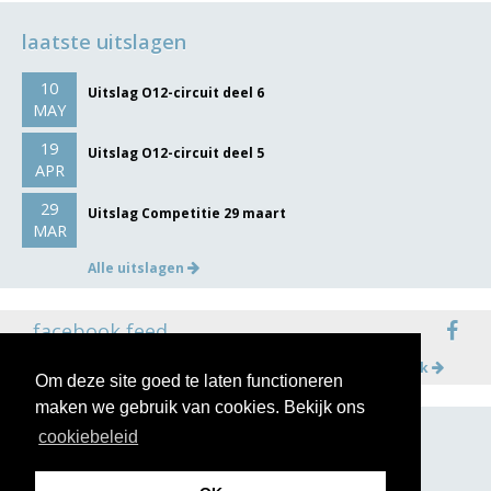
laatste uitslagen
10
Uitslag O12-circuit deel 6
MAY
19
Uitslag O12-circuit deel 5
APR
29
Uitslag Competitie 29 maart
MAR
Alle uitslagen
facebook feed
Meer op facebook
Om deze site goed te laten functioneren
maken we gebruik van cookies. Bekijk ons
cookiebeleid
volg ons op