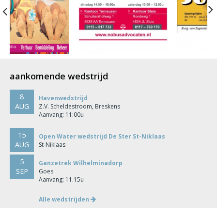
Previous
aankomende wedstrijd
8
Havenwedstrijd
AUG
Z.V. Scheldestroom, Breskens
Aanvang: 11:00u
15
Open Water wedstrijd De Ster St-Niklaas
AUG
St-Niklaas
5
Ganzetrek Wilhelminadorp
SEP
Goes
Aanvang: 11.15u
Alle wedstrijden