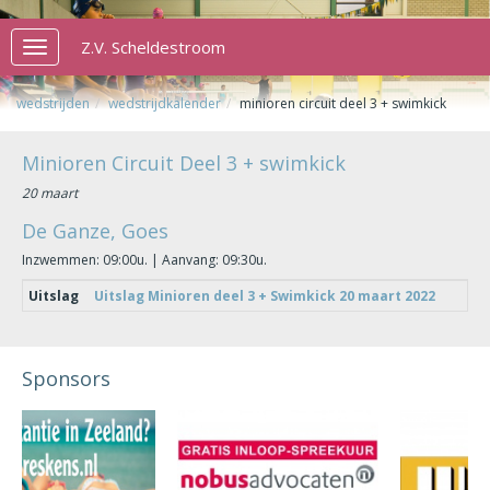
Z.V. Scheldestroom
Toggle
navigation
wedstrijden
wedstrijdkalender
minioren circuit deel 3 + swimkick
Minioren Circuit Deel 3 + swimkick
20 maart
De Ganze, Goes
Inzwemmen: 09:00u. | Aanvang: 09:30u.
Uitslag
Uitslag Minioren deel 3 + Swimkick 20 maart 2022
Sponsors