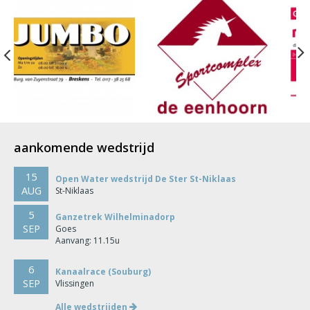
Previous
aankomende wedstrijd
15
Open Water wedstrijd De Ster St-Niklaas
AUG
St-Niklaas
5
Ganzetrek Wilhelminadorp
SEP
Goes
Aanvang: 11.15u
6
Kanaalrace (Souburg)
SEP
Vlissingen
Alle wedstrijden