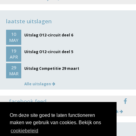
laatste uitslagen
10
Uitslag O12-circuit deel 6
MAY
19
Uitslag O12-circuit deel 5
APR
29
Uitslag Competitie 29 maart
MAR
Alle uitslagen
facebook feed
Meer op facebook
Om deze site goed te laten functioneren
maken we gebruik van cookies. Bekijk ons
cookiebeleid
volg ons op