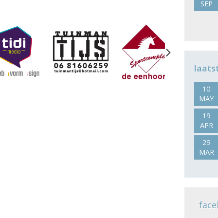
SEP
Next
laats
10
MAY
19
APR
29
MAR
face