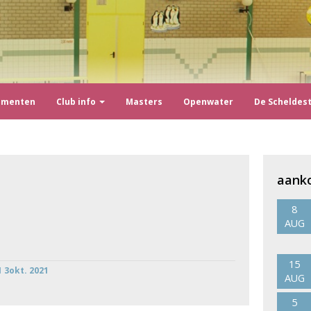
ementen
Club info
Masters
Openwater
De Scheldes
aank
8
AUG
15
 3okt. 2021
AUG
5