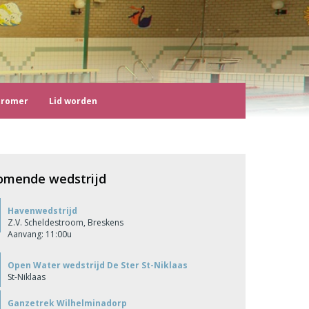
tromer
Lid worden
omende wedstrijd
Havenwedstrijd
Z.V. Scheldestroom, Breskens
Aanvang: 11:00u
Open Water wedstrijd De Ster St-Niklaas
St-Niklaas
Ganzetrek Wilhelminadorp