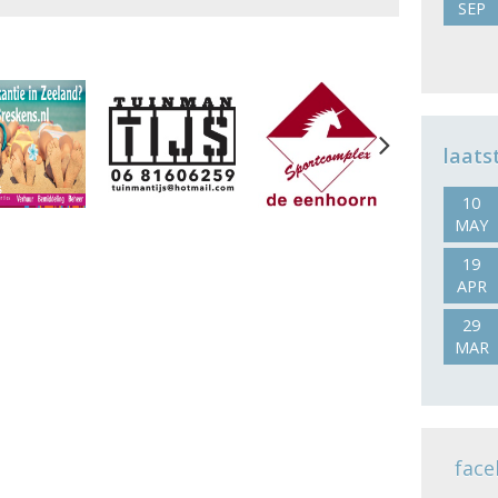
SEP
Next
laats
10
MAY
19
APR
29
MAR
face