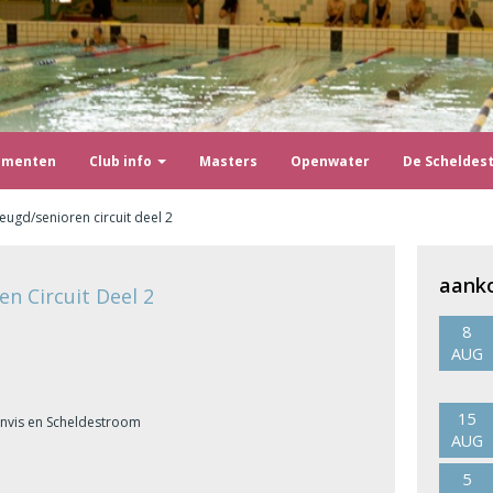
ementen
Club info
Masters
Openwater
De Scheldes
eugd/senioren circuit deel 2
aank
n Circuit Deel 2
8
AUG
15
invis en Scheldestroom
AUG
5