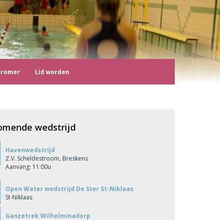
tromer
Lid worden
omende wedstrijd
Havenwedstrijd
Z.V. Scheldestroom, Breskens
Aanvang: 11:00u
Open Water wedstrijd De Ster St-Niklaas
St-Niklaas
Ganzetrek Wilhelminadorp