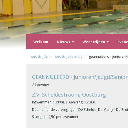
Welkom
Nieuws
Wedstrijden
Even
wedstrijden
wedstrijdkalender
geannuleerd - junioren/j
GEANNULEERD - Junioren/Jeugd/Seniore
25 oktober
Z.V. Scheldestroom, Oostburg
Inzwemmen: 13:00u. | Aanvang: 13:30u.
Deelnemende verenigingen: De Schelde, De Marlijn, De Bru
Startgeld: 4,50 per zwemmer