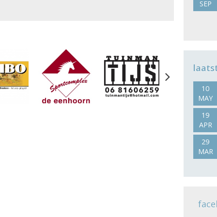
SEP
laats
Next
10
MAY
19
APR
29
MAR
face