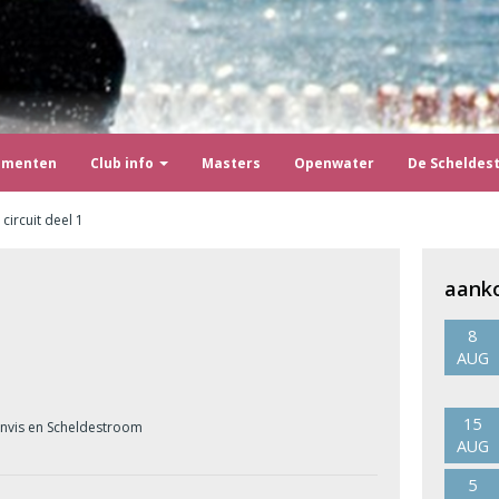
ementen
Club info
Masters
Openwater
De Scheldes
circuit deel 1
aank
8
AUG
15
invis en Scheldestroom
AUG
5