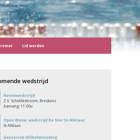
tromer
Lid worden
omende wedstrijd
Havenwedstrijd
Z.V. Scheldestroom, Breskens
Aanvang: 11:00u
Open Water wedstrijd De Ster St-Niklaas
St-Niklaas
Ganzetrek Wilhelminadorp