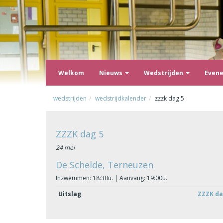
Welkom
Nieuws
Wedstrijden
Even
wedstrijden
wedstrijdkalender
zzzk dag 5
ZZZK dag 5
24 mei
De Schelde, Terneuzen
Inzwemmen: 18:30u. | Aanvang: 19:00u.
Uitslag
ZZZK da