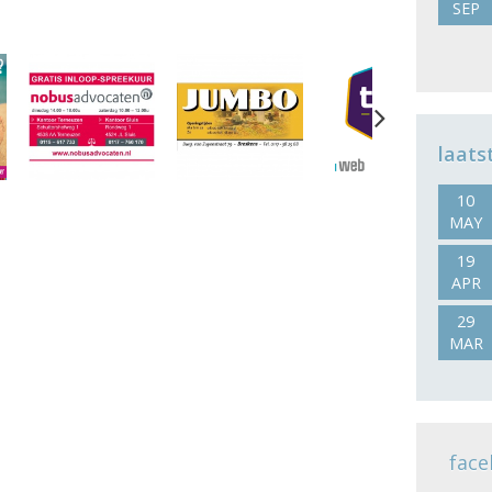
SEP
Next
laats
10
MAY
19
APR
29
MAR
face