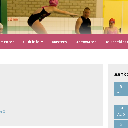
ementen
Club info
Masters
Openwater
De Scheldes
aank
8
AUG
15
g 5
AUG
5