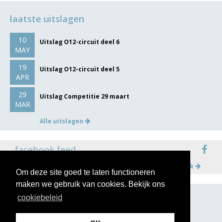
laatste uitslagen
10
Uitslag O12-circuit deel 6
MAY
19
Uitslag O12-circuit deel 5
APR
29
Uitslag Competitie 29 maart
MAR
Alle uitslagen
facebook feed
Meer op facebook
Om deze site goed te laten functioneren
maken we gebruik van cookies. Bekijk ons
cookiebeleid
volg ons op