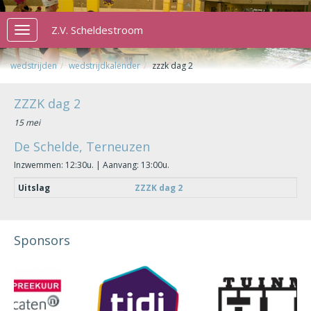
Z.V. Scheldestroom
Toggle
navigation
wedstrijden
wedstrijdkalender
zzzk dag 2
ZZZK dag 2
15 mei
De Schelde, Terneuzen
Inzwemmen: 12:30u. | Aanvang: 13:00u.
Uitslag
ZZZK dag 2
Sponsors