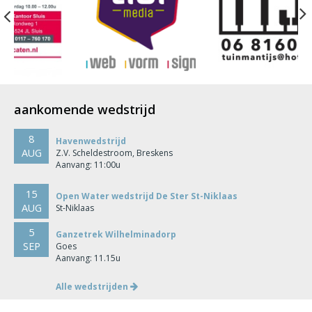
Previous
aankomende wedstrijd
8
Havenwedstrijd
AUG
Z.V. Scheldestroom, Breskens
Aanvang: 11:00u
15
Open Water wedstrijd De Ster St-Niklaas
AUG
St-Niklaas
5
Ganzetrek Wilhelminadorp
SEP
Goes
Aanvang: 11.15u
Alle wedstrijden