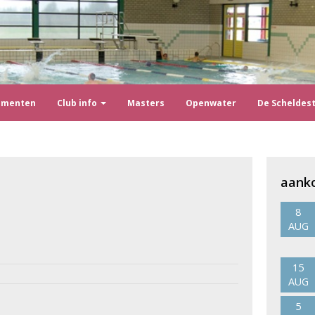
ementen
Club info
Masters
Openwater
De Scheldes
aank
8
AUG
15
AUG
5