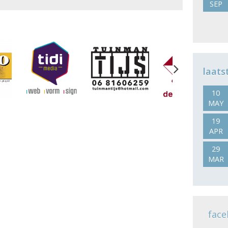
SEP
Next
laats
10
MAY
19
APR
29
MAR
face