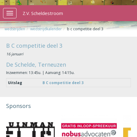
Z.V. Scheldestroom
Toggle
navigation
wedstrijden
wedstrijdkalender
b c competitie deel 3
B C competitie deel 3
16 januari
De Schelde, Terneuzen
Inzwemmen: 13:45u. | Aanvang: 14:15u.
Uitslag
B C competitie deel 3
Sponsors