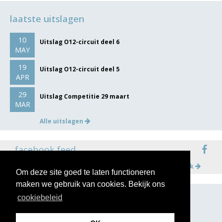
laatste uitslagen
10
Uitslag O12-circuit deel 6
MAY
19
Uitslag O12-circuit deel 5
APR
29
Uitslag Competitie 29 maart
MAR
Alle uitslagen
facebook feed
Meer op facebook
Om deze site goed te laten functioneren
maken we gebruik van cookies. Bekijk ons
cookiebeleid
volg ons op