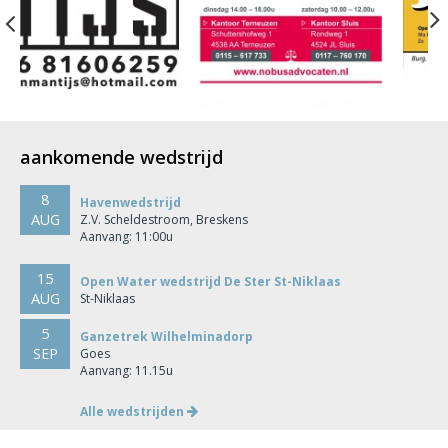
Previous
aankomende wedstrijd
8
Havenwedstrijd
AUG
Z.V. Scheldestroom, Breskens
Aanvang: 11:00u
15
Open Water wedstrijd De Ster St-Niklaas
AUG
St-Niklaas
5
Ganzetrek Wilhelminadorp
SEP
Goes
Aanvang: 11.15u
Alle wedstrijden