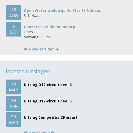
15
Open Water wedstrijd De Ster St-Niklaas
AUG
St-Niklaas
5
Ganzetrek Wilhelminadorp
SEP
Goes
Aanvang: 11.15u
Alle wedstrijden
laatste uitslagen
10
Uitslag O12-circuit deel 6
MAY
19
Uitslag O12-circuit deel 5
APR
29
Uitslag Competitie 29 maart
MAR
Alle uitslagen