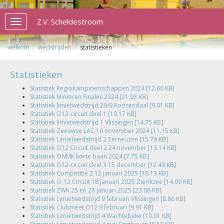
Z.V. Scheldestroom
Toggle
navigation
welkom
wedstrijden
statistieken
Statistieken
Statistiek Regiokampioenschappen 2024 [12.60 KB]
Statistiek Minioren Finales 2024 [21.93 KB]
Statistiek limietwedstrijd 29/9 Roosendaal [9.01 KB]
Statistiek O12-circuit deel 1 [19.17 KB]
Statistiek limietwedstrijd 1 Vlissingen [14.75 KB]
Statistiek Zeeuwse LAC 10 november 2024 [11.15 KB]
Statistiek Limietwedstriijd 2 Terneuzen [15.79 KB]
Statistiek O12 Circuit deel 2 24 november [13.14 KB]
Statistiek ONMK korte baan 2024 [7.75 KB]
Statistiek O12-circuit deel 3 15 december [12.49 KB]
Statistiek Competitie 2 12 januari 2025 [18.13 KB]
Statistiek O-12 Circuit 18 januari 2025 Zierikzee [14.09 KB]
Statistiek ZWK 25 en 26 januari 2025 [23.06 KB]
Statistiek Limietwedstrijd 9 februari Vlissingen [8.86 KB]
Statistiek Clubmeet O12 9 februari [9.91 KB]
Statistiek Limietwedstrijd 4 Wachtebeke [10.01 KB]