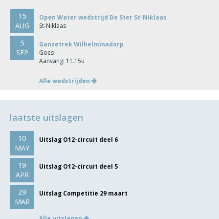
15
Open Water wedstrijd De Ster St-Niklaas
AUG
St-Niklaas
5
Ganzetrek Wilhelminadorp
SEP
Goes
Aanvang: 11.15u
Alle wedstrijden
laatste uitslagen
10
Uitslag O12-circuit deel 6
MAY
19
Uitslag O12-circuit deel 5
APR
29
Uitslag Competitie 29 maart
MAR
Alle uitslagen