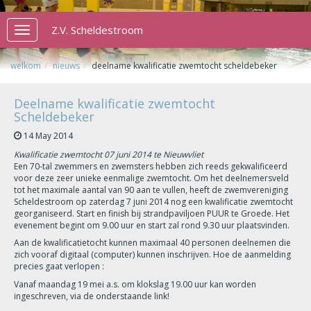
Z.V. Scheldestroom
Toggle
navigation
welkom
nieuws
deelname kwalificatie zwemtocht scheldebeker
Deelname kwalificatie zwemtocht
Scheldebeker
14 May 2014
Kwalificatie zwemtocht 07 juni 2014 te Nieuwvliet
Een 70-tal zwemmers en zwemsters hebben zich reeds gekwalificeerd
voor deze zeer unieke eenmalige zwemtocht. Om het deelnemersveld
tot het maximale aantal van 90 aan te vullen, heeft de zwemvereniging
Scheldestroom op zaterdag 7 juni 2014 nog een kwalificatie zwemtocht
georganiseerd. Start en finish bij strandpaviljoen PUUR te Groede. Het
evenement begint om 9.00 uur en start zal rond 9.30 uur plaatsvinden.
Aan de kwalificatietocht kunnen maximaal 40 personen deelnemen die
zich vooraf digitaal (computer) kunnen inschrijven. Hoe de aanmelding
precies gaat verlopen :
Vanaf maandag 19 mei a.s. om klokslag 19.00 uur kan worden
ingeschreven, via de onderstaande link!