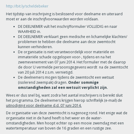
http://bit.ly/scheldebeker
Het tijdstip van inschrijving is beslissend voor deelname en uiteraard
moet er aan de inschrijfvoorwaarden worden voldaan.
DE DEELNEMER vult het inschrijfformulier VOLLEDIG en naar
WAARHEID in.
DE DEELNEMER verklaart geen medische en lichamelijke klachten/
problemen te hebben die deelname aan deze zwemtocht
kunnen verhinderen.
De organisatie is niet verantwoordelijk voor materiële en
immateriële schade opgelopen voor-, tijdens en na het
zwemevenement van 07 juni 2014. Het formulier met de daarop
de door U vermelde persoonsgegevens wordt na de zwemtocht
van 20 juli 2014 z.s.m. vernietigd.
De deelnemers mogen tijdens de zwemtocht een wetsuit
(isolerend zwempak) dragen.
Onder sommige
omstandigheden zal een wetsuit verplicht zijn.
Wees er dus snel bij, want zodra het aantal inschrijvers is bereikt sluit
het programma. De deelnemers krijgen hierop schriftelijk (e-mail) de
uitnodiging voor deelname d.d. 07 juni 2014.
De organisatie van deze zwemtocht is nagenoeg rond. Het enige wat de
organisatie niet in de hand heeft is het weer en de water-
omstandigheden. Men hoopt echter op een mooie zwemdag met een
watertemperatuur van boven de 16 graden en een rustige zee.