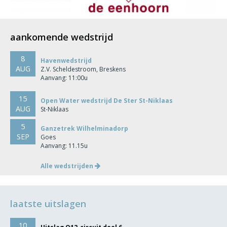
aankomende wedstrijd
8
Havenwedstrijd
AUG
Z.V. Scheldestroom, Breskens
Aanvang: 11:00u
15
Open Water wedstrijd De Ster St-Niklaas
AUG
St-Niklaas
5
Ganzetrek Wilhelminadorp
SEP
Goes
Aanvang: 11.15u
Alle wedstrijden
laatste uitslagen
10