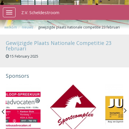
Z.V. Scheldestroom
Toggle
navigation
welkom
nieuws
gewijzigde plaats nationale competitie 23 februari
Gewijzigde Plaats Nationale Competitie 23
februari
15 February 2025
Sponsors
Previous