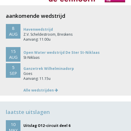
aankomende wedstrijd
8
Havenwedstrijd
AUG
Z.V. Scheldestroom, Breskens
Aanvang: 11:00u
15
Open Water wedstrijd De Ster St-Niklaas
AUG
St-Niklaas
5
Ganzetrek Wilhelminadorp
SEP
Goes
Aanvang: 11.15u
Alle wedstrijden
laatste uitslagen
10
Uitslag O12-circuit deel 6
MAY