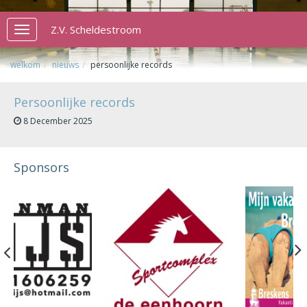
Z.V. Scheldestroom
Toggle
navigation
welkom
nieuws
persoonlijke records
Persoonlijke records
8 December 2025
Sponsors
Previous