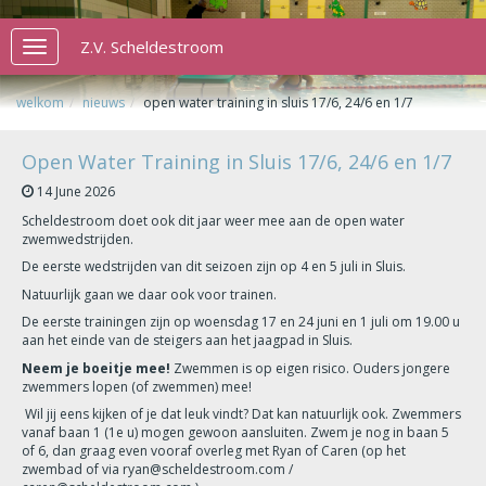
Z.V. Scheldestroom
Toggle
navigation
welkom
nieuws
open water training in sluis 17/6, 24/6 en 1/7
Open Water Training in Sluis 17/6, 24/6 en 1/7
14 June 2026
Scheldestroom doet ook dit jaar weer mee aan de open water
zwemwedstrijden.
De eerste wedstrijden van dit seizoen zijn op 4 en 5 juli in Sluis.
Natuurlijk gaan we daar ook voor trainen.
De eerste trainingen zijn op woensdag 17 en 24 juni en 1 juli om 19.00 u
aan het einde van de steigers aan het jaagpad in Sluis.
Neem je boeitje mee!
Zwemmen is op eigen risico. Ouders jongere
zwemmers lopen (of zwemmen) mee!
Wil jij eens kijken of je dat leuk vindt? Dat kan natuurlijk ook. Zwemmers
vanaf baan 1 (1e u) mogen gewoon aansluiten. Zwem je nog in baan 5
of 6, dan graag even vooraf overleg met Ryan of Caren (op het
zwembad of via ryan@scheldestroom.com /