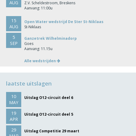
AUG
Z.V. Scheldestroom, Breskens
Aanvang: 11:00u
15
Open Water wedstrijd De Ster St-Niklaas
AUG
St-Niklaas
5
Ganzetrek Wilhelminadorp
SEP
Goes
Aanvang: 11.15u
Alle wedstrijden
laatste uitslagen
10
Uitslag O12-circuit deel 6
MAY
19
Uitslag O12-circuit deel 5
APR
29
Uitslag Competitie 29 maart
MAR