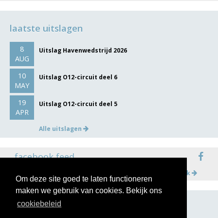
laatste uitslagen
8
Uitslag Havenwedstrijd 2026
AUG
10
Uitslag O12-circuit deel 6
MAY
19
Uitslag O12-circuit deel 5
APR
Alle uitslagen
facebook feed
Meer op facebook
Om deze site goed te laten functioneren
maken we gebruik van cookies. Bekijk ons
cookiebeleid
volg ons op