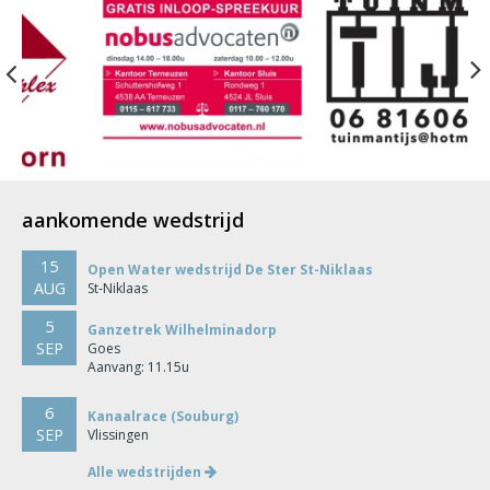
Previous
aankomende wedstrijd
15
Open Water wedstrijd De Ster St-Niklaas
AUG
St-Niklaas
5
Ganzetrek Wilhelminadorp
SEP
Goes
Aanvang: 11.15u
6
Kanaalrace (Souburg)
SEP
Vlissingen
Alle wedstrijden