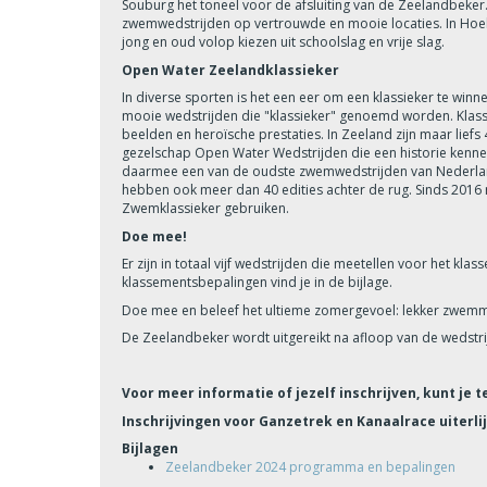
Souburg het toneel voor de afsluiting van de Zeelandbeker. 
zwemwedstrijden op vertrouwde en mooie locaties. In Hoe
jong en oud volop kiezen uit schoolslag en vrije slag.
Open Water Zeelandklassieker
In diverse sporten is het een eer om een klassieker te win
mooie wedstrijden die "klassieker" genoemd worden. Klassi
beelden en heroïsche prestaties. In Zeeland zijn maar lief
gezelschap Open Water Wedstrijden die een historie kennen v
daarmee een van de oudste zwemwedstrijden van Nederland
hebben ook meer dan 40 edities achter de rug. Sinds 2016
Zwemklassieker gebruiken.
Doe mee!
Er zijn in totaal vijf wedstrijden die meetellen voor het k
klassementsbepalingen vind je in de bijlage.
Doe mee en beleef het ultieme zomergevoel: lekker zwemm
De Zeelandbeker wordt uitgereikt na afloop van de wedstr
Voor meer informatie of jezelf inschrijven, kunt je te
Inschrijvingen voor Ganzetrek en Kanaalrace uiterlij
Bijlagen
Zeelandbeker 2024 programma en bepalingen