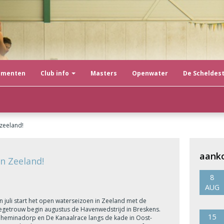
ementen
Club info
Masters
Openwater
De Scheldes
zeeland!
aank
 Zeeland!
8
AUG
in juli start het open waterseizoen in Zeeland met de
tiegetrouw begin augustus de Havenwedstrijd in Breskens.
15
lheminadorp en De Kanaalrace langs de kade in Oost-