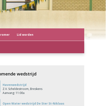
tromer
Lid worden
omende wedstrijd
Havenwedstrijd
Z.V. Scheldestroom, Breskens
Aanvang: 11:00u
Open Water wedstrijd De Ster St-Niklaas