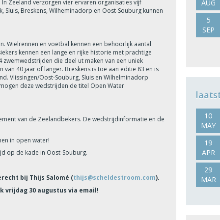
In Zeeland verzorgen vier ervaren organisaties vijf
AUG
k, Sluis, Breskens, Wilheminadorp en Oost-Souburg kunnen
5
SEP
nen. Wielrennen en voetbal kennen een behoorlijk aantal
ekers kennen een lange en rijke historie met prachtige
s 4 zwemwedstrijden die deel ut maken van een uniek
an 40 jaar of langer. Breskens is toe aan editie 83 en is
. Vlissingen/Oost-Souburg, Sluis en Wilhelminadorp
 mogen deze wedstrijden de titel Open Water
laats
10
lassement van de Zeelandbekers. De wedstrijdinformatie en de
MAY
en in open water!
19
APR
ijd op de kade in Oost-Souburg.
29
recht bij Thijs Salomé (
thijs@scheldestroom.com
).
MAR
k vrijdag 30 augustus via email!