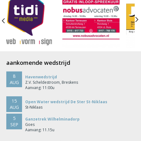
Previous
aankomende wedstrijd
8
Havenwedstrijd
AUG
Z.V. Scheldestroom, Breskens
Aanvang: 11:00u
15
Open Water wedstrijd De Ster St-Niklaas
AUG
St-Niklaas
5
Ganzetrek Wilhelminadorp
SEP
Goes
Aanvang: 11.15u