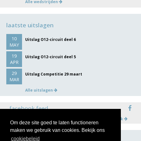
Alle wedstrijden
laatste uitslagen
10
Uitslag O12-circuit deel 6
MAY
19
Uitslag O12-circuit deel 5
APR
29
Uitslag Competitie 29 maart
MAR
Alle uitslagen
facebook feed
Meer op facebook
Om deze site goed te laten functioneren
maken we gebruik van cookies. Bekijk ons
cookiebeleid