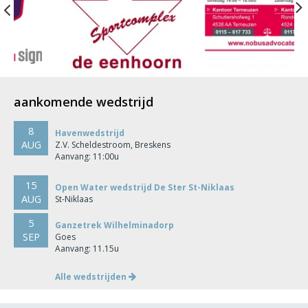
Previous
aankomende wedstrijd
8
Havenwedstrijd
AUG
Z.V. Scheldestroom, Breskens
Aanvang: 11:00u
15
Open Water wedstrijd De Ster St-Niklaas
AUG
St-Niklaas
5
Ganzetrek Wilhelminadorp
SEP
Goes
Aanvang: 11.15u
Alle wedstrijden