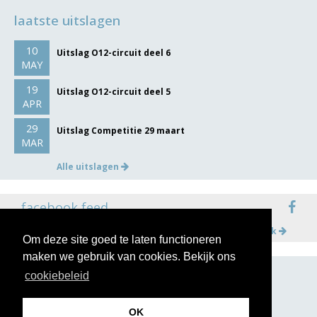
laatste uitslagen
10
Uitslag O12-circuit deel 6
MAY
19
Uitslag O12-circuit deel 5
APR
29
Uitslag Competitie 29 maart
MAR
Alle uitslagen
facebook feed
Meer op facebook
Om deze site goed te laten functioneren
maken we gebruik van cookies. Bekijk ons
cookiebeleid
volg ons op
OK