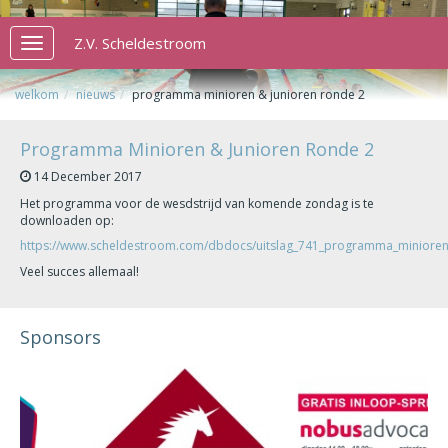
Z.V. Scheldestroom
Toggle
navigation
welkom
nieuws
programma minioren & junioren ronde 2
Programma Minioren & Junioren Ronde 2
14 December 2017
Het programma voor de wesdstrijd van komende zondag is te
downloaden op:
https://www.scheldestroom.com/dbdocs/uitslag_741_programma_minioren
Veel succes allemaal!
Sponsors