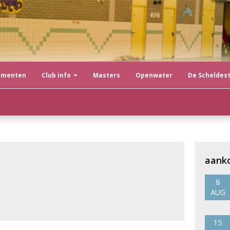
ementen
Club info
Masters
Openwater
De Scheldes
aank
8
AUG
15