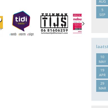
AUG
5
SEP
Next
laats
10
MAY
19
APR
29
MAR