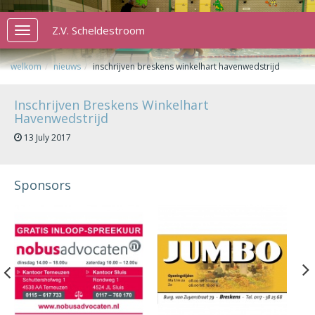
Z.V. Scheldestroom
Toggle
navigation
welkom
nieuws
inschrijven breskens winkelhart havenwedstrijd
Inschrijven Breskens Winkelhart
Havenwedstrijd
13 July 2017
Sponsors
Previous