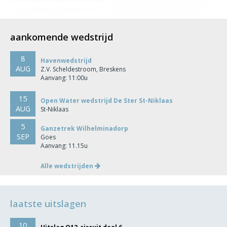
aankomende wedstrijd
8
Havenwedstrijd
AUG
Z.V. Scheldestroom, Breskens
Aanvang: 11:00u
15
Open Water wedstrijd De Ster St-Niklaas
AUG
St-Niklaas
5
Ganzetrek Wilhelminadorp
SEP
Goes
Aanvang: 11.15u
Alle wedstrijden
laatste uitslagen
10