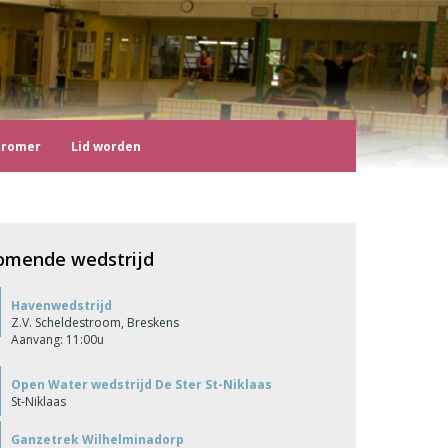
tromer
Lid worden
omende wedstrijd
Havenwedstrijd
Z.V. Scheldestroom, Breskens
Aanvang: 11:00u
Open Water wedstrijd De Ster St-Niklaas
St-Niklaas
Ganzetrek Wilhelminadorp