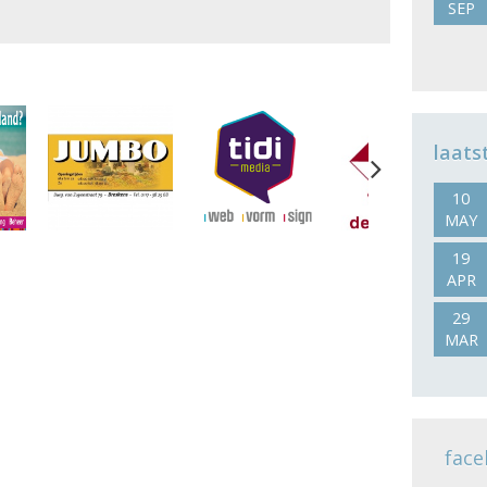
SEP
laats
Next
10
MAY
19
APR
29
MAR
face