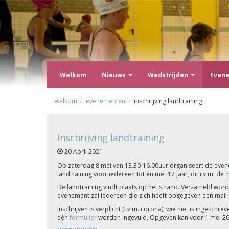
Welkom
Nieuws
Wedstrijden
Even
welkom
evenementen
inschrijving landtraining
Inschrijving landtraining
20 April 2021
Op zaterdag 8 mei van 13.30-16.00uur organiseert de ev
landtraining voor iedereen tot en met 17 jaar, dit i.v.m. de
De landtraining vindt plaats op het strand. Verzameld word
evenement zal iedereen die zich heeft opgegeven een mail
Inschrijven is verplicht (i.v.m. corona), wie niet is ingesc
één
formulier
worden ingevuld. Opgeven kan voor 1 mei 2021