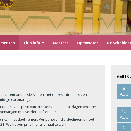
ementen
Club info
Masters
Openwater
De Scheldes
aank
8
AUG
enementencommissie samen met de zwemtrainers een
 huidige coronaregels.
t op het veerplein van Breskens. Een aantal dagen voor het
15
 ontvangen met verdere informatie.
AUG
hreven kan niet deel nemen. Per persoon die deelneemt moet
. We hopen jullie hier allemaal te zien!
5