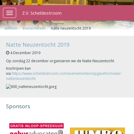
Z.V. Scheldestroom
Toggle
navigation
welkom
evenementen
natte neuzentocht 2019
Natte Neuzentocht 2019
4 December 2019
Op zondag 22 december organiseren we de Natte Neuzentocht.
Inschrijven kan
via
https://www.scheldestroom.com/evenementen/opgaveformulier-
natteneuzentocht
Sponsors