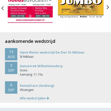
Previous
aankomende wedstrijd
15
Open Water wedstrijd De Ster St-Niklaas
AUG
St-Niklaas
5
Ganzetrek Wilhelminadorp
SEP
Goes
Aanvang: 11.15u
6
Kanaalrace (Souburg)
SEP
Vlissingen
Alle wedstrijden