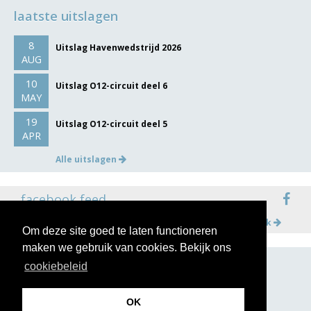
laatste uitslagen
8
Uitslag Havenwedstrijd 2026
AUG
10
Uitslag O12-circuit deel 6
MAY
19
Uitslag O12-circuit deel 5
APR
Alle uitslagen
facebook feed
Meer op facebook
Om deze site goed te laten functioneren
maken we gebruik van cookies. Bekijk ons
cookiebeleid
volg ons op
OK