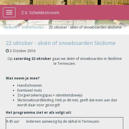
Z.V. Scheldestroom
Toggle
navigation
welkom
evenementen
22 oktober - skiën of snowboarden skidome
22 oktober - skiën of snowboarden Skidome
2 October 2016
Op
zaterdag 22 oktober
gaan we skiën of snowboarden in Skidôme
te Terneuzen.
Wat neem je mee?
Handschoenen
Eventueel muts
Zorgverzekeringspas + identiteitsbewijs
Ski/snowboardkleding. Heb je dit niet, geeft dat even aan dan
wordt daar voor gezorgd!
Het programma ziet er als volgt uit:
9.45 uur
Iedereen aanwezig bij de skihal in Terneuzen.