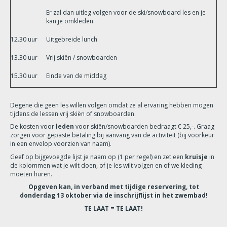
Er zal dan uitleg volgen voor de ski/snowboard les en je
kan je omkleden.
12.30 uur
Uitgebreide lunch
13.30 uur
Vrij skiën / snowboarden
15.30 uur
Einde van de middag
Degene die geen les willen volgen omdat ze al ervaring hebben mogen
tijdens de lessen vrij skiën of snowboarden.
De kosten voor
leden
voor skiën/snowboarden bedraagt € 25,-. Graag
zorgen voor gepaste betaling bij aanvang van de activiteit (bij voorkeur
in een envelop voorzien van naam).
Geef op bijgevoegde lijst je naam op (1 per regel) en zet een
kruisje
in
de kolommen wat je wilt doen, of je les wilt volgen en of we kleding
moeten huren.
Opgeven kan, in verband met tijdige reservering, tot
donderdag 13 oktober via de inschrijflijst in het zwembad!
TE LAAT = TE LAAT!