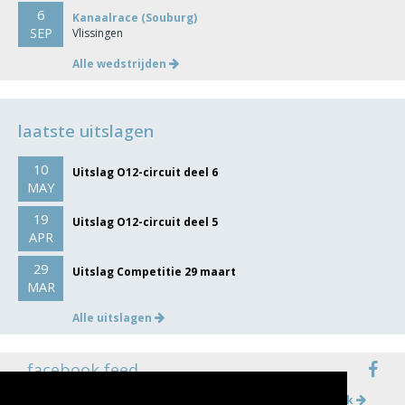
6
Kanaalrace (Souburg)
SEP
Vlissingen
Alle wedstrijden
laatste uitslagen
10
Uitslag O12-circuit deel 6
MAY
19
Uitslag O12-circuit deel 5
APR
29
Uitslag Competitie 29 maart
MAR
Alle uitslagen
facebook feed
Meer op facebook