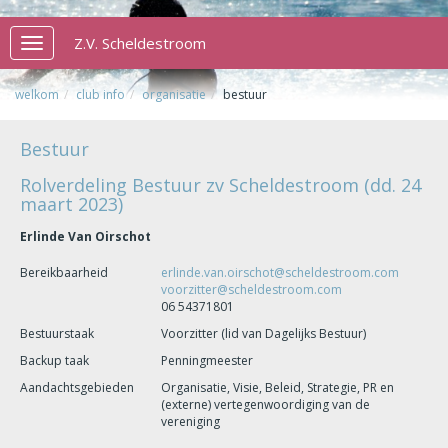
Z.V. Scheldestroom
Toggle
navigation
welkom
club info
organisatie
bestuur
Bestuur
Rolverdeling Bestuur zv Scheldestroom (dd. 24
maart 2023)
Erlinde Van Oirschot
Bereikbaarheid
erlinde.van.oirschot@scheldestroom.com
voorzitter@scheldestroom.com
06 54371801
Bestuurstaak
Voorzitter (lid van Dagelijks Bestuur)
Backup taak
Penningmeester
Aandachtsgebieden
Organisatie, Visie, Beleid, Strategie, PR en
(externe) vertegenwoordiging van de
vereniging