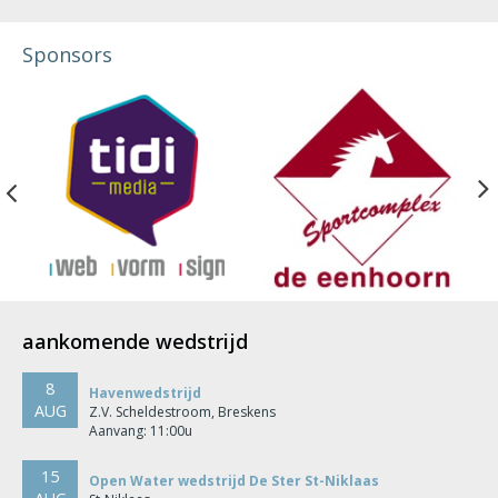
Sponsors
Previous
aankomende wedstrijd
8
Havenwedstrijd
AUG
Z.V. Scheldestroom, Breskens
Aanvang: 11:00u
15
Open Water wedstrijd De Ster St-Niklaas